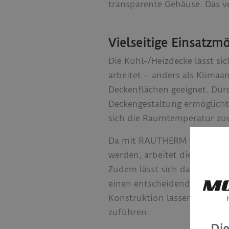
transparente Gehäuse. Das v
Vielseitige Einsatzm
Die Kühl-/Heizdecke lässt s
arbeitet – anders als Klimaa
Deckenflächen geeignet. Dur
Deckengestaltung ermöglich
sich die Raumtemperatur zuve
Da mit RAUTHERM NEO Contac
werden, arbeitet die Lösung
Zudem lässt sich das System
einen entscheidenden Beitr
Konstruktion lassen sich die
zuführen.