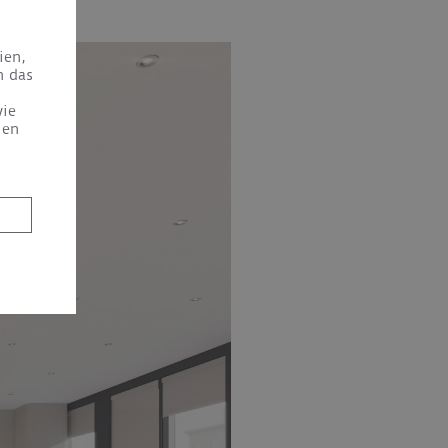
ien,
n das
wie
ien