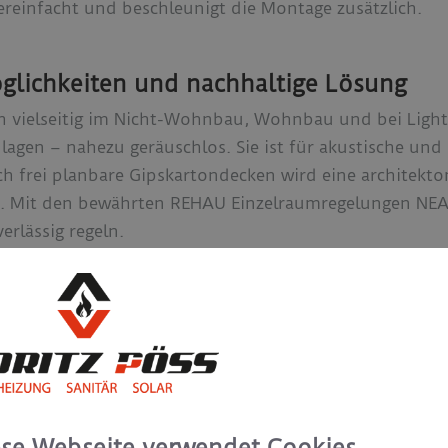
ereinfacht und beschleunigt die Montage zusätzlich.
öglichkeiten und nachhaltige Lösung
ich vielseitig im Nicht-Wohnbau, Wohnbau und bei Lig
nlagen – nahezu geräuschlos. Sie ist für akustische und
ch frei planbare Gipskartondecken wird eine architekt
t. Mit den bewährten REHAU Einzelraumregelungen NEA
rlässig regeln.
t große Flächen mit vergleichsweise moderaten Betri
 beim Kühlen und Heizen besonders energieeffizient u
 mit reversiblen Wärmepumpen betreiben. Nicht zuletzt 
ag zum verantwortungsvollen Umgang mit wertvollen R
 einzelnen Materialien sortenrein trennen und dem Wer