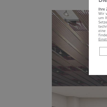
Di
Ihre
Wir 
um I
Setz
tech
eine
find
Eins