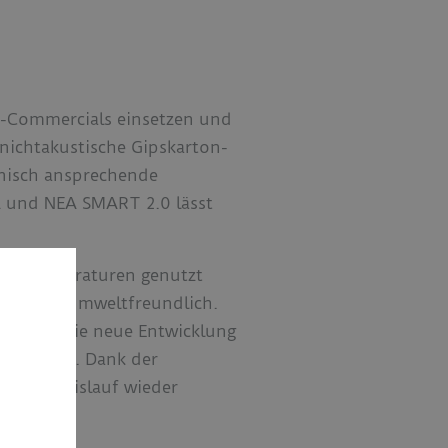
ht-Commercials einsetzen und
 nichtakustische Gipskarton-
onisch ansprechende
 und NEA SMART 2.0 lässt
ebstemperaturen genutzt
nd somit umweltfreundlich.
leistet die neue Entwicklung
ohstoffen. Dank der
tstoffkreislauf wieder